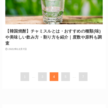
【韓国焼酎】チャミスルとは・おすすめの種類(味)
や美味しい飲み方・割り方を紹介｜度数や原料も調
査
2022年12月7日
1
...
3
4
5
...
7